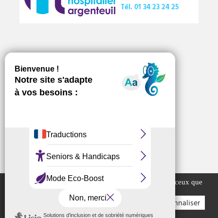
Tél.
01 34 23 24 25
Numéros d’urgence
Offres d’emploi
Marchés publics
Ce site utilise des cookies et vous donne le contrôle sur ceux que
vous souhaitez activer
Tout accepter
Tout refuser
Personnaliser
Plan du site
Mentions légales
Crédits
Accessibilité
Gérer les cookies..
Politique de confidentialité