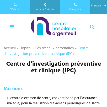
a
Panneau de gestion des cookies
l
N°
direct
venir à l’hôpital
n°
urgence
l
01 34 23 24 25
e
Menu
Reche
r
a
u
c
Accueil
»
Hôpital
»
Les réseaux partenaires
»
Centre
o
d’investigation préventive et clinique (IPC)
n
t
Centre d’investigation préventive
e
et clinique (IPC)
n
u
Missions
centre d’examen de santé, conventionné par l’Assurance
maladie, pour la réalisation d’examens périodiques de santé