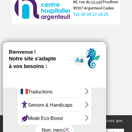
69, rue du
Lt-col
Prudhon
95107
Argenteuil
Cedex
Tél.
01 34 23 24 25
Numéros d’urgence
Offres d’emploi
Marchés publics
Ce site utilise des cookies et vous donne le contrôle sur ceux que
vous souhaitez activer