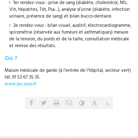
1er rendez-vous : prise de sang (diabète, cholestérol, Nfs,
Vih, hépatites, Tsh, Psa…), analyse d’urine (diabète, infection
urinaire, présence de sang) et bilan bucco-dentaire.
2e rendez-vous : bilan visuel, auditif, électrocardiogramme,
spirométrie (réservée aux fumeurs et asthmatiques) mesure
de la tension, du poids et de la taille, consultation médicale
et remise des résultats.
Où ?
Maison médicale de garde (à l’entrée de l’hôpital, secteur vert)
tél. 01 53 67 35 35
www.ipc.asso.fr
Envoyer par e-mail
Partager sur Facebook
Partager sur Twitter
Imprimer
Contraste
Agrandir le tex
Réduire le 