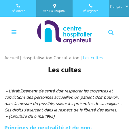
a
Panneau de gestion des cookies
l
N°
direct
venir à l’hôpital
n°
urgence
l
01 34 23 24 25
e
Menu
Reche
r
a
u
c
Accueil
|
Hospitalisation Consultation
|
Les cultes
o
n
Les cultes
t
e
n
» L’établissement de santé doit respecter les croyances et
u
convictions des personnes accueillies. Un patient doit pouvoir,
dans la mesure du possible, suivre les préceptes de sa religion…
Ces droits s’exercent dans le respect de la liberté des autres.
»
(Circulaire du 6 mai 1995)
Principes de neutralité et de non-