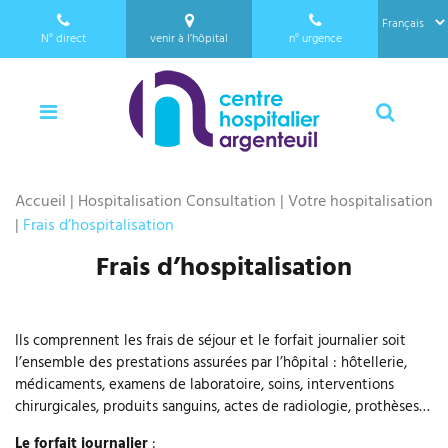
a
Panneau de gestion des cookies
l
N°
direct
venir à l’hôpital
n°
urgence
l
01 34 23 24 25
e
Menu
Reche
r
a
u
c
Accueil
|
Hospitalisation Consultation
|
Votre hospitalisation
o
|
Frais d’hospitalisation
n
t
Frais d’hospitalisation
e
n
u
Ils comprennent les frais de séjour et le forfait journalier soit
l’ensemble des prestations assurées par l’hôpital : hôtellerie,
médicaments, examens de laboratoire, soins, interventions
chirurgicales, produits sanguins, actes de radiologie, prothèses…
Le forfait journalier
: