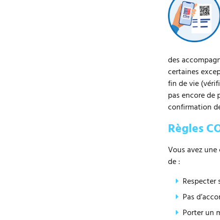
des accompagnan
certaines exce
fin de vie (vér
pas encore de p
confirmation d
Règles CO
Vous avez une 
de :
Respecter s
Pas d’acco
Porter un