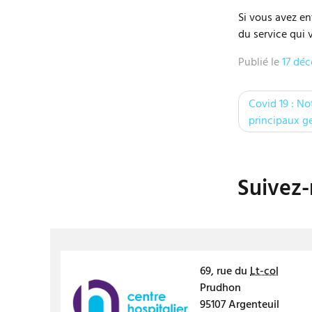
Si vous avez e
du service qui 
Publié le
17 dé
N
Covid 19 : No
a
principaux ge
v
i
Suivez
g
a
t
i
69, rue du
Lt-col
Prudhon
o
95107
Argenteuil