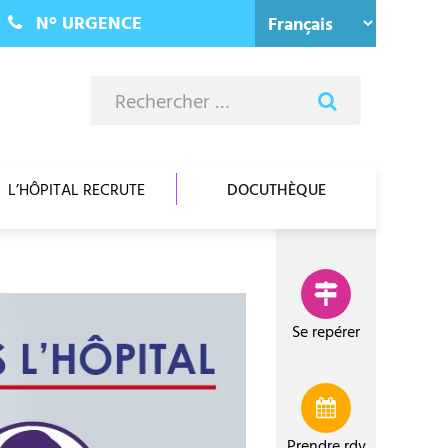
N°
URGENCE
R
Rechercher
e
c
h
e
L’HÔPITAL RECRUTE
DOCUTHÈQUE
r
c
h
e
r
s
Se repérer
u
r
l
e
Prendre
rdv
s