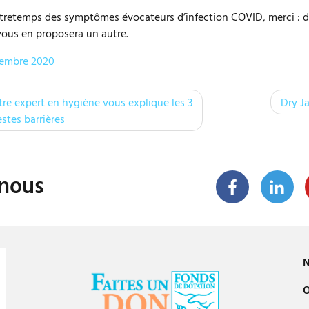
ntretemps des symptômes évocateurs d’infection COVID, merci : d
vous en proposera un autre.
cembre 2020
tre expert en hygiène vous explique les 3
Dry Ja
stes barrières
-nous
N
O