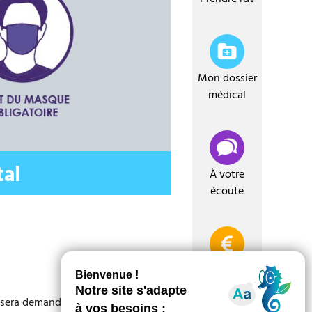
i
t
e
Mon dossier
médical
tal
À votre
écoute
Payer ma
facture
s sera demandé.