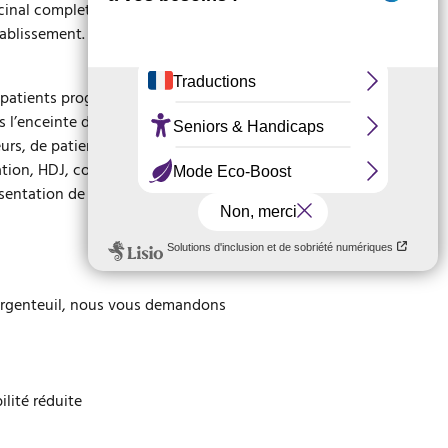
ccinal complet, ou d’un test PCR ou
ablissement. Il permet l’obtention
Docuthèque
 patients programmés, des visiteurs,
l’enceinte de l’hôpital. Toutefois,
urs, de patients très dépendants,
ation, HDJ, consultations), n’ayant
résentation de leur convocation ou
’Argenteuil, nous vous demandons
lité réduite