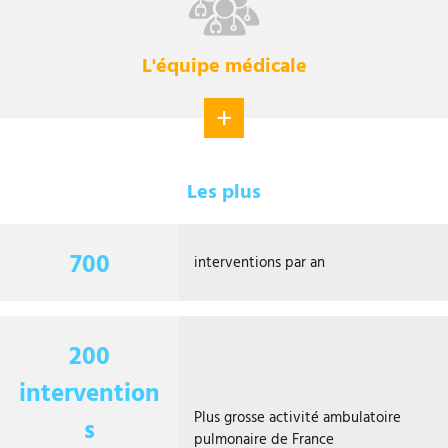
i
r
L'équipe médicale
p
v
l
o
u
i
Les plus
s
r
700
interventions par an
p
l
u
200
intervention
s
Plus grosse activité ambulatoire
s
pulmonaire de France