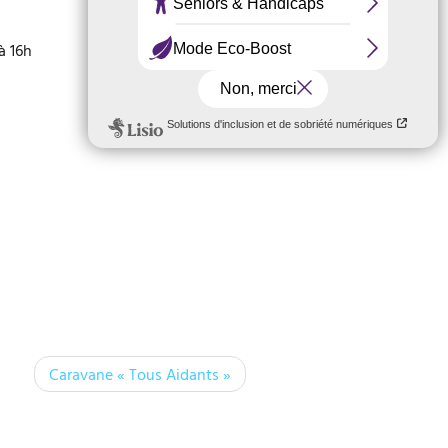
à 16h
Docuthèque
Caravane « Tous Aidants »