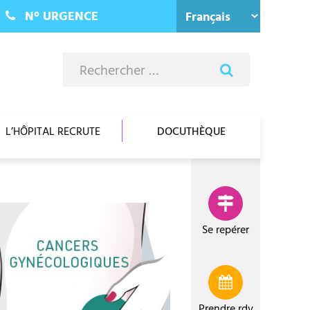
N°
URGENCE
R
Rechercher
e
c
h
e
L’HÔPITAL RECRUTE
DOCUTHÈQUE
r
c
h
e
r
s
Se repérer
u
r
l
e
Prendre
rdv
s