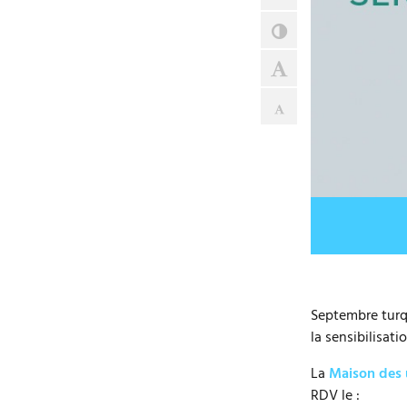
Contraste
Agrandir le tex
Réduire le texte
Septembre turqu
la sensibilisat
La
Maison des 
RDV le :