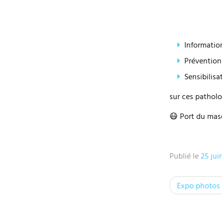
Informatio
Prévention
Sensibilisa
sur ces pathol
😷 Port du masq
Publié le
25 jui
N
Expo photos 
a
v