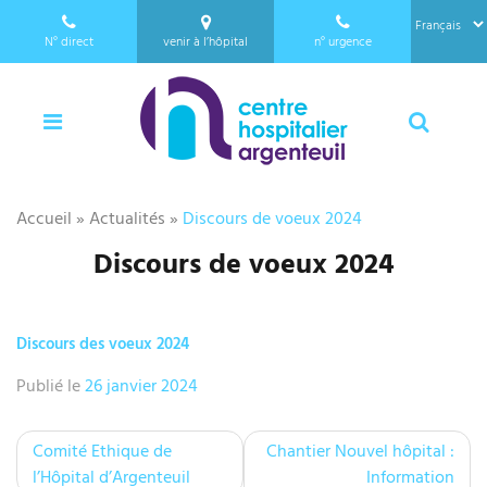
a
Panneau de gestion des cookies
l
N°
direct
venir à l’hôpital
n°
urgence
l
01 34 23 24 25
e
Menu
Reche
r
a
u
c
Accueil
»
Actualités
»
Discours de voeux 2024
o
n
Discours de voeux 2024
t
e
n
Discours des voeux 2024
u
Publié le
26 janvier 2024
N
Comité Ethique de
Chantier Nouvel hôpital :
a
l’Hôpital d’Argenteuil
Information