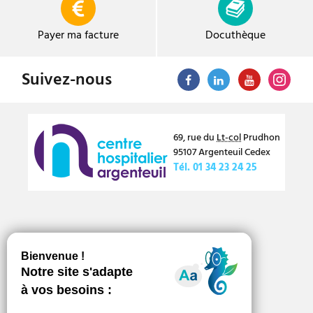
a
r
Payer ma facture
Docuthèque
t
i
Suivez-nous
c
l
69, rue du
Lt-col
Prudhon
e
95107
Argenteuil
Cedex
Tél.
01 34 23 24 25