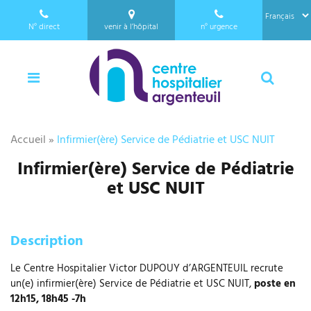
a
l
N°
direct
venir à l’hôpital
n°
urgence
l
01 34 23 24 25
e
Menu
Reche
r
a
u
c
Accueil
»
Infirmier(ère) Service de Pédiatrie et USC NUIT
o
n
Infirmier(ère) Service de Pédiatrie
t
et USC NUIT
e
n
u
Description
Le Centre Hospitalier Victor DUPOUY d’ARGENTEUIL recrute
un(e) infirmier(ère) Service de Pédiatrie et USC NUIT,
poste en
12h15, 18h45 -7h