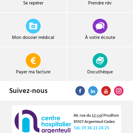
Se repérer
Prendre
rdv
Mon dossier médical
À votre écoute
Payer ma facture
Docuthèque
Suivez-nous
69, rue du
Lt-col
Prudhon
95107
Argenteuil
Cedex
Tél.
01 34 23 24 25