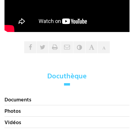
Envoyer par e-mail
Partager sur Facebook
Partager sur Twitter
Imprimer
Contraste
Agrandir le tex
Réduire le 
Docuthèque
Documents
Photos
Vidéos