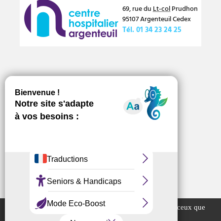
69, rue du
Lt-col
Prudhon
95107
Argenteuil
Cedex
Tél.
01 34 23 24 25
Numéros d’urgence
Offres d’emploi
Marchés publics
Ce site utilise des cookies et vous donne le contrôle sur ceux que
vous souhaitez activer