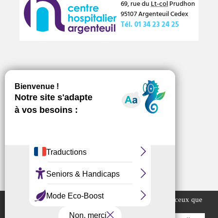
69, rue du
Lt-col
Prudhon
95107
Argenteuil
Cedex
Tél.
01 34 23 24 25
Numéros d’urgence
Offres d’emploi
Marchés publics
Ce site utilise des cookies et vous donne le contrôle sur ceux que
vous souhaitez activer