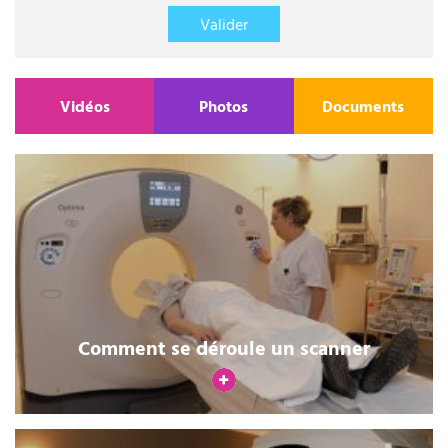
Valider
Vidéos
Photos
Documents
Comment se déroule un scanner
V
o