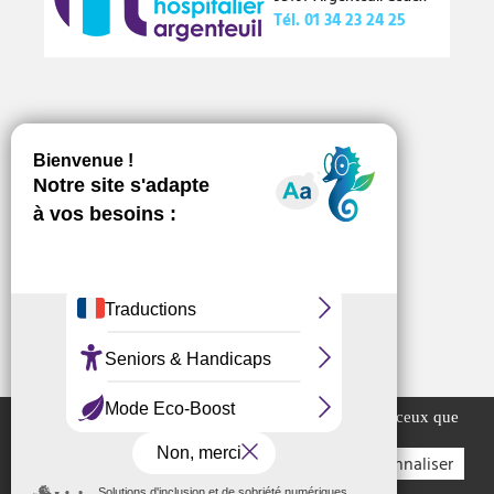
Tél.
01 34 23 24 25
Numéros d’urgence
Offres d’emploi
Marchés publics
Ce site utilise des cookies et vous donne le contrôle sur ceux que
vous souhaitez activer
Tout accepter
Tout refuser
Personnaliser
Plan du site
Mentions légales
Crédits
Accessibilité
Gérer les cookies..