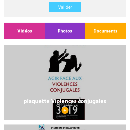
Valider
Vidéos
Photos
Documents
plaquette Violences conjugales
V
oi