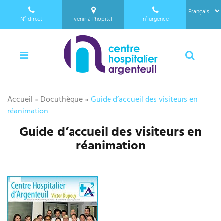
a
Panneau de gestion des cookies
l
N°
direct
venir à l’hôpital
n°
urgence
l
01 34 23 24 25
e
Menu
Reche
r
a
u
c
Accueil
»
Docuthèque
»
Guide d’accueil des visiteurs en
o
réanimation
n
t
Guide d’accueil des visiteurs en
e
réanimation
n
u