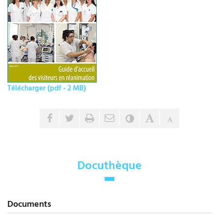
Télécharger (pdf - 2 MB)
Envoyer par e-mail
Partager sur Facebook
Partager sur Twitter
Imprimer
Contraste
Agrandir le tex
Réduire le 
Docuthèque
Documents